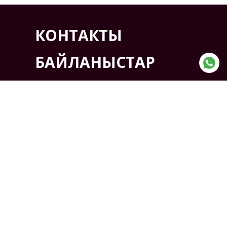
КОНТАКТЫ
БАЙЛАНЫСТАР
Мекен-жайы:
Қазақстан, Көкшетау қ. ,
Солтүстік өнеркәсіптік аймақ
7-жол, 6-үй
ТЕЛЕФОН:
+7(7162) 41-11-03
+7(7162) 41-11-04