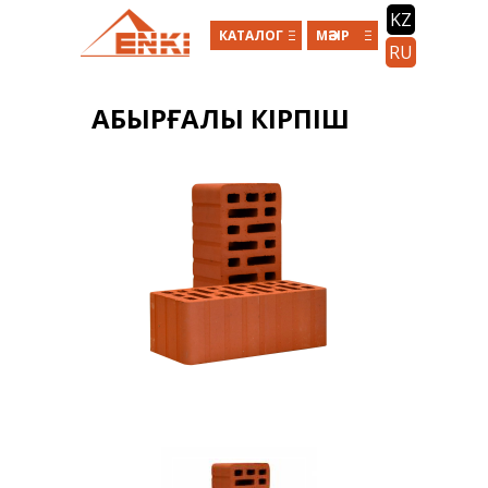
Skip to main content
KZ
КАТАЛОГ
МӘЗІР
RU
ҚАБЫРҒАЛЫҚ КІРПІШ