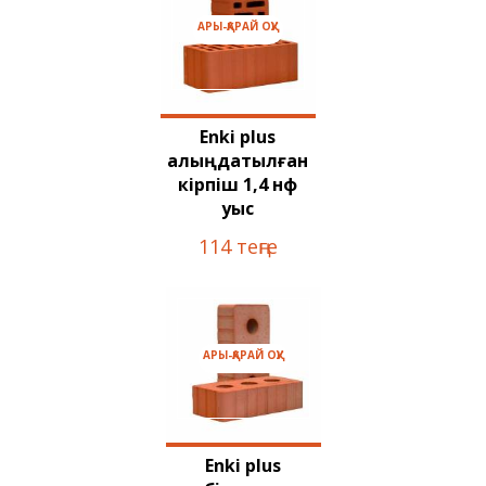
АРЫ-ҚАРАЙ ОҚУ
Enki plus
қалыңдатылған
кірпіш 1,4 нф
қуыс
114 теңге
АРЫ-ҚАРАЙ ОҚУ
Enki plus