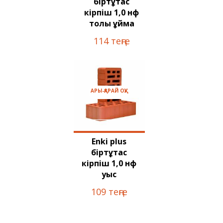
біртұтас
кірпіш 1,0 нф
толық құйма
114 теңге
АРЫ-ҚАРАЙ ОҚУ
Enki plus
біртұтас
кірпіш 1,0 нф
қуыс
109 теңге